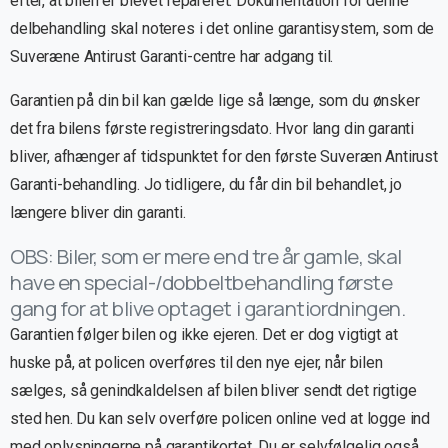
efter, at bilen er blevet repareret. Dokumentation for denne
delbehandling skal noteres i det online garantisystem, som de
Suveræne Antirust Garanti-centre har adgang til.
Garantien på din bil kan gælde lige så længe, som du ønsker
det fra bilens første registreringsdato. Hvor lang din garanti
bliver, afhænger af tidspunktet for den første Suveræn Antirust
Garanti-behandling. Jo tidligere, du får din bil behandlet, jo
længere bliver din garanti.
OBS: Biler, som er mere end tre år gamle, skal
have en special-/dobbeltbehandling første
gang for at blive optaget i garantiordningen.
Garantien følger bilen og ikke ejeren. Det er dog vigtigt at
huske på, at policen overføres til den nye ejer, når bilen
sælges, så genindkaldelsen af bilen bliver sendt det rigtige
sted hen. Du kan selv overføre policen online ved at logge ind
med oplysningerne på garantikortet. Du er selvfølgelig også