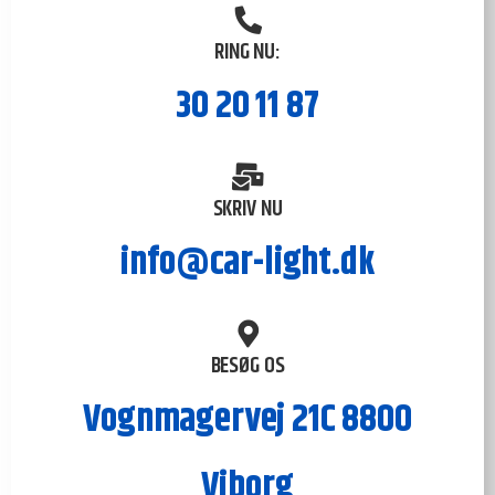
RING NU:
30 20 11 87
SKRIV NU
info@car-light.dk
BESØG OS
Vognmagervej 21C 8800
Viborg