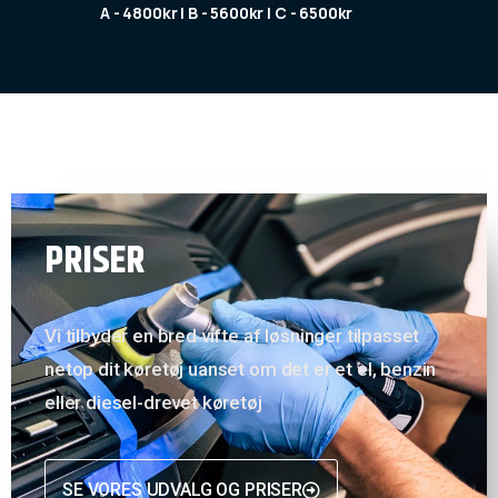
A - 4800kr | B - 5600kr | C - 6500kr
PRISER
Vi tilbyder en bred vifte af løsninger tilpasset
netop dit køretøj uanset om det er et el, benzin
eller diesel-drevet køretøj
SE VORES UDVALG OG PRISER