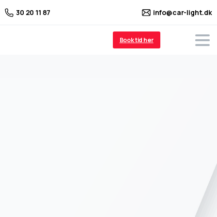
info@car-light.dk
30 20 11 87
Book tid her